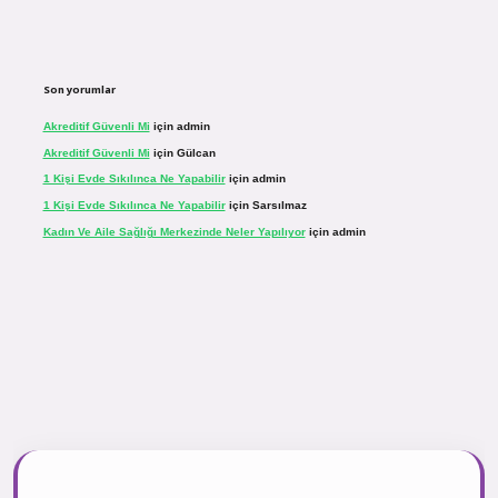
Son yorumlar
Akreditif Güvenli Mi
için
admin
Akreditif Güvenli Mi
için
Gülcan
1 Kişi Evde Sıkılınca Ne Yapabilir
için
admin
1 Kişi Evde Sıkılınca Ne Yapabilir
için
Sarsılmaz
Kadın Ve Aile Sağlığı Merkezinde Neler Yapılıyor
için
admin
inogir.net