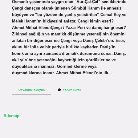
Osmanlı yaşamında yaygın olan “Vur-Çal-Çal” şenliklerinde
Çengi dansçısı olarak ünlenen Sümbül Hanım ile annesiz
büyüyen ve “bu yüzden de yanlış yetiştirilen” Cemal Bey ve
Melek Hanım’ın hikâyesini anlatır. Çengi kimin eseri?
Ahmet Mithat EfendiÇengi / Yazar Peri ve daniş hangi eser?
Zihinsel sağlığın ve mantıklı düşünme yeteneğinin önemini
anlatan bir diğer eser ise Çengi veya Daniş Çelebi’dir. Eser,
aklını bir iblis ve bir periyle birlikte kaybeden Daniş’in
komik ama aynı zamanda dramatik durumunu sunar. Daniş,
akıl yürütme yeteneğini kaybettiği için gördüklerine ve
duyduklarına inanmaz. Görmediklerine veya
duymadıklarına inanır. Ahmet Mithat Efendi’nin ilk…
Çengi
Devamını okuyun
Yorum Bırak
Tiyatro
Kimin
Eseri
Sitemap