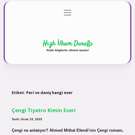
menüyü
Anasayfa
Gizlilik Politikası
Yasal Uyarı
aç
Hakkımızda
Hızlı İlham Durağı
Anlık bilgilerle zihnini tazele!
Etiket:
Peri ve daniş hangi eser
Çengi Tiyatro Kimin Eseri
Tarih: Ocak 19, 2025
Çengi ne anlatıyor? Ahmed Mithat Efendi’nin Çengi romanı,