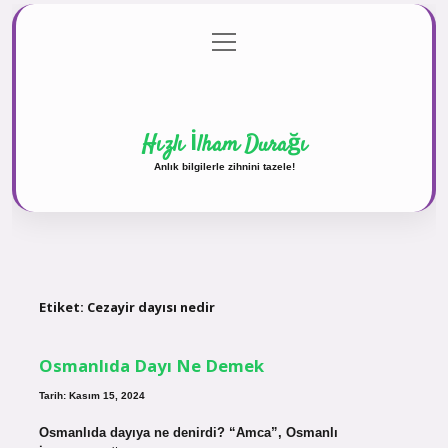
menüyü
Anasayfa
Gizlilik Politikası
Yasal Uyarı
aç
Hakkımızda
Hızlı İlham Durağı
Anlık bilgilerle zihnini tazele!
Etiket:
Cezayir dayısı nedir
Osmanlıda Dayı Ne Demek
Tarih: Kasım 15, 2024
Osmanlıda dayıya ne denirdi? “Amca”, Osmanlı