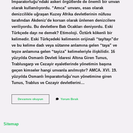
İmparatorluğu’ndaki askeri örgütlerde de önemli bir unvan
olarak kullanılıyordu. “Amca” unvanı, esas olarak
denizcilikle uğraşan Kuzey Afrika devletlerinin nüfusu
tarafından Akdeniz’de korsan olarak ünlenen denizcilere
veriliyordu. Bu devletlere Batı Ocakları deniyordu. Eski
Türkçede dayı ne demek? Etimoloji. Öztürk kökenli bir
kelimedir. Eski Türkçedeki kelimenin orijinali “tay/tayı”dır
ve bu kelime dadı veya sütanne anlamına gelen “taya” ve
teyze anlamına gelen “tayiza” kelimeleriyle ilişkilidir. 16
yüzyılda Osmanlı Devleti İdaresi Altına Giren Tunus,
Trablusgarp ve Cezayir eyaletlerinde yönetimin başına
geçen kimseler hangi unvanla anılmıştır? AMCA. XVI. 19.
yüzyılda Osmanlı İmparatorluğu’nun yönetimine giren
Tunus, Trablus ve Cezayir devletlerini…
Osmanlıda
Devamını okuyun
Yorum Bırak
Dayı
Ne
Demek
Sitemap