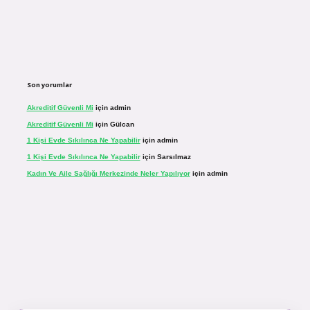
Son yorumlar
Akreditif Güvenli Mi
için
admin
Akreditif Güvenli Mi
için
Gülcan
1 Kişi Evde Sıkılınca Ne Yapabilir
için
admin
1 Kişi Evde Sıkılınca Ne Yapabilir
için
Sarsılmaz
Kadın Ve Aile Sağlığı Merkezinde Neler Yapılıyor
için
admin
r.net