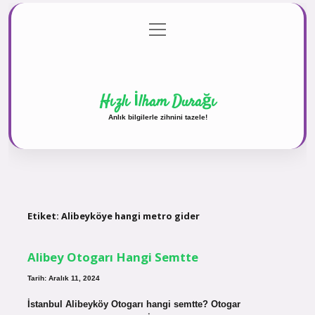
menüyü
Anasayfa
Gizlilik Politikası
Yasal Uyarı
aç
Hakkımızda
Hızlı İlham Durağı
Anlık bilgilerle zihnini tazele!
Etiket:
Alibeyköye hangi metro gider
Alibey Otogarı Hangi Semtte
Tarih: Aralık 11, 2024
İstanbul Alibeyköy Otogarı hangi semtte? Otogar