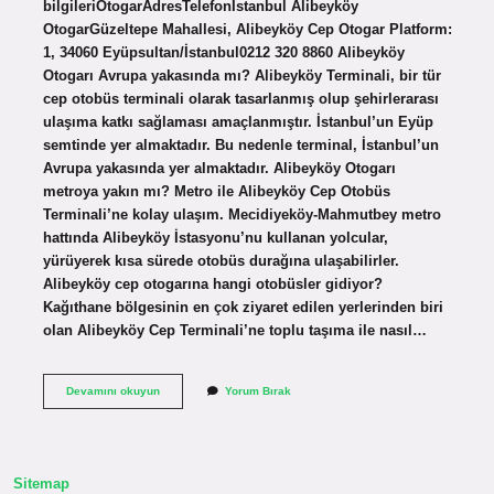
bilgileriOtogarAdresTelefonİstanbul Alibeyköy
OtogarGüzeltepe Mahallesi, Alibeyköy Cep Otogar Platform:
1, 34060 Eyüpsultan/İstanbul0212 320 8860 Alibeyköy
Otogarı Avrupa yakasında mı? Alibeyköy Terminali, bir tür
cep otobüs terminali olarak tasarlanmış olup şehirlerarası
ulaşıma katkı sağlaması amaçlanmıştır. İstanbul’un Eyüp
semtinde yer almaktadır. Bu nedenle terminal, İstanbul’un
Avrupa yakasında yer almaktadır. Alibeyköy Otogarı
metroya yakın mı? Metro ile Alibeyköy Cep Otobüs
Terminali’ne kolay ulaşım. Mecidiyeköy-Mahmutbey metro
hattında Alibeyköy İstasyonu’nu kullanan yolcular,
yürüyerek kısa sürede otobüs durağına ulaşabilirler.
Alibeyköy cep otogarına hangi otobüsler gidiyor?
Kağıthane bölgesinin en çok ziyaret edilen yerlerinden biri
olan Alibeyköy Cep Terminali’ne toplu taşıma ile nasıl…
Alibey
Devamını okuyun
Yorum Bırak
Otogarı
Hangi
Semtte
Sitemap