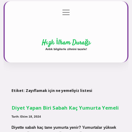
menüyü
Anasayfa
Gizlilik Politikası
Yasal Uyarı
aç
Hakkımızda
Hızlı İlham Durağı
Anlık bilgilerle zihnini tazele!
Etiket:
Zayıflamak için ne yemeliyiz listesi
Diyet Yapan Biri Sabah Kaç Yumurta Yemeli
Tarih: Ekim 18, 2024
Diyette sabah kaç tane yumurta yenir? Yumurtalar yüksek