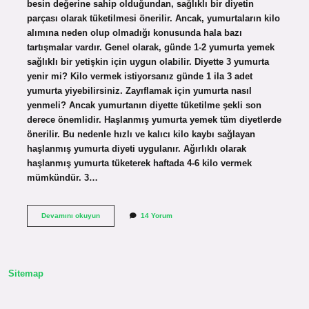
besin değerine sahip olduğundan, sağlıklı bir diyetin
parçası olarak tüketilmesi önerilir. Ancak, yumurtaların kilo
alımına neden olup olmadığı konusunda hala bazı
tartışmalar vardır. Genel olarak, günde 1-2 yumurta yemek
sağlıklı bir yetişkin için uygun olabilir. Diyette 3 yumurta
yenir mi? Kilo vermek istiyorsanız günde 1 ila 3 adet
yumurta yiyebilirsiniz. Zayıflamak için yumurta nasıl
yenmeli? Ancak yumurtanın diyette tüketilme şekli son
derece önemlidir. Haşlanmış yumurta yemek tüm diyetlerde
önerilir. Bu nedenle hızlı ve kalıcı kilo kaybı sağlayan
haşlanmış yumurta diyeti uygulanır. Ağırlıklı olarak
haşlanmış yumurta tüketerek haftada 4-6 kilo vermek
mümkündür. 3…
Diyet
Devamını okuyun
14 Yorum
Yapan
Biri
Sabah
Kaç
Yumurta
Sitemap
Yemeli